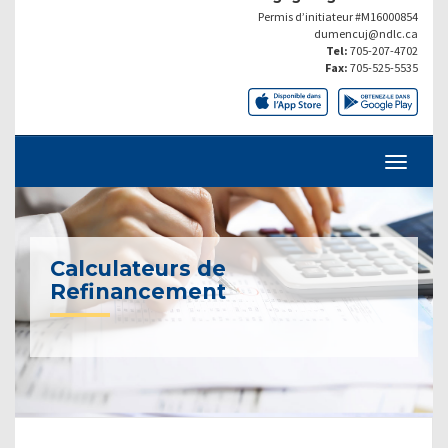
Permis d’initiateur #M16000854
dumencuj@ndlc.ca
Tel:
705-207-4702
Fax:
705-525-5535
Calculateurs de
Refinancement