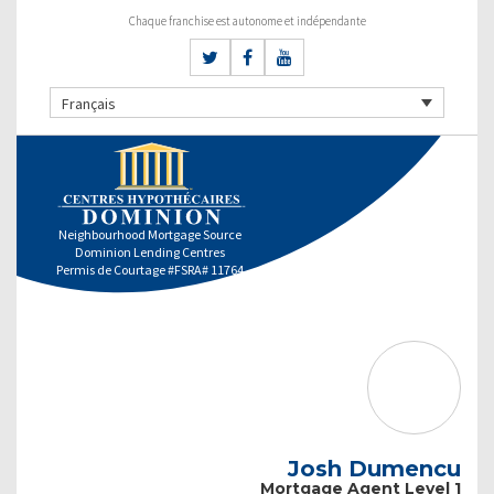
Chaque franchise est autonome et indépendante
Français
Neighbourhood Mortgage Source
Dominion Lending Centres
Permis de Courtage #FSRA# 11764
Josh Dumencu
Mortgage Agent Level 1